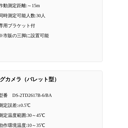
作動測定距離:～15m
同時測定可能人数:30人
専用ブラケット付
※市販の三脚に設置可能
ングカメラ（バレット型）
型番 DS-2TD2617B-6/BA
測定誤差:±0.5℃
測定温度範囲:30～45℃
動作環境温度:10～35℃